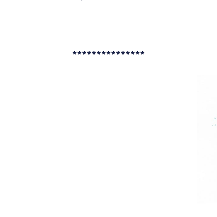
***************